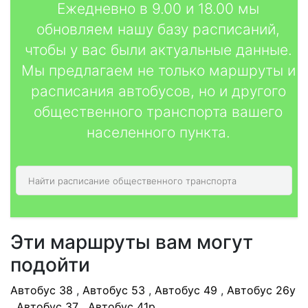
Ежедневно в 9.00 и 18.00 мы
обновляем нашу базу расписаний,
чтобы у вас были актуальные данные.
Мы предлагаем не только маршруты и
расписания автобусов, но и другого
общественного транспорта вашего
населенного пункта.
Эти маршруты вам могут
подойти
Автобус 38
,
Автобус 53
,
Автобус 49
,
Автобус 26у
,
Автобус 37
,
Автобус 41р