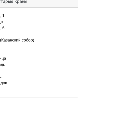
 Старые Краны
, 1
дж
, 6
(Казанский собор)
ица
адь
ца
одок