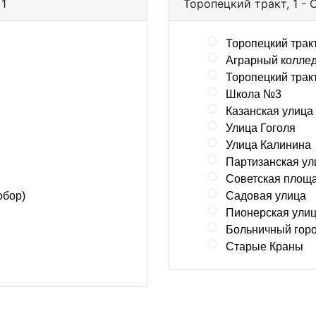
 1
Торопецкий тракт, 1 -
Торопецкий тракт
Аграрный колле
Торопецкий тракт
Школа №3
Казанская улица 
Улица Гоголя
Улица Калинина
Партизанская ул
Советская площ
обор)
Садовая улица
Пионерская ули
Больничный гор
Старые Краны