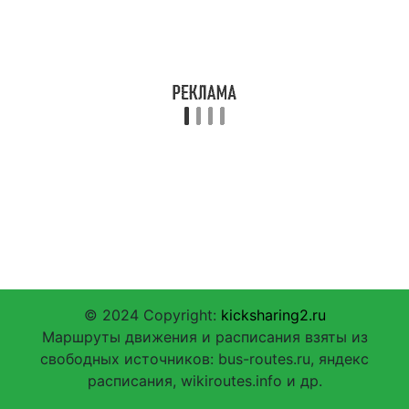
© 2024 Copyright:
kicksharing2.ru
Маршруты движения и расписания взяты из
свободных источников: bus-routes.ru, яндекс
расписания, wikiroutes.info и др.