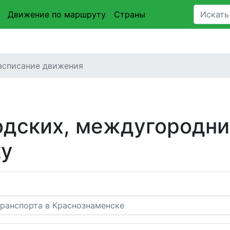
Движение по маршруту
Страны
асписание движения
одских, междугородни
ку