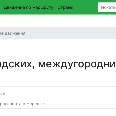
Движение по маршруту
Страны
ие движения
одских, междугородни
усы